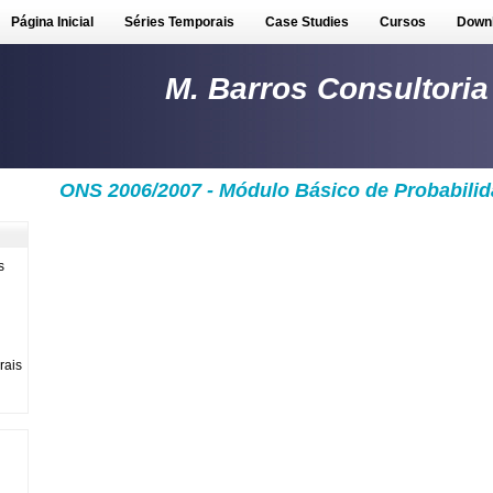
Página Inicial
Séries Temporais
Case Studies
Cursos
Down
M. Barros Consultoria
ONS 2006/2007 - Módulo Básico de Probabilida
s
rais